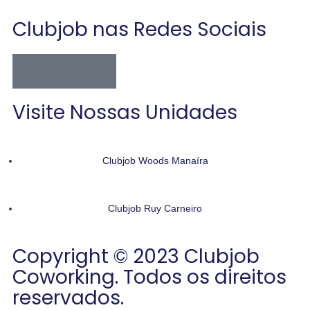
Clubjob nas Redes Sociais
Visite Nossas Unidades
Clubjob Woods Manaíra
Clubjob Ruy Carneiro
Copyright © 2023 Clubjob
Coworking. Todos os direitos
reservados.