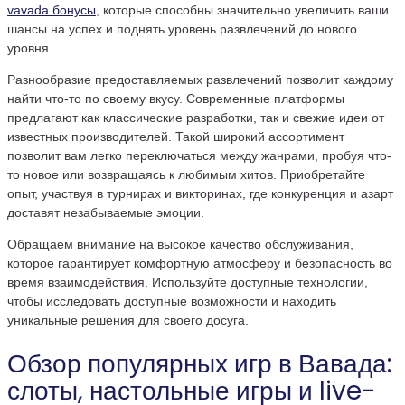
vavada бонусы
, которые способны значительно увеличить ваши
шансы на успех и поднять уровень развлечений до нового
уровня.
Разнообразие предоставляемых развлечений позволит каждому
найти что-то по своему вкусу. Современные платформы
предлагают как классические разработки, так и свежие идеи от
известных производителей. Такой широкий ассортимент
позволит вам легко переключаться между жанрами, пробуя что-
то новое или возвращаясь к любимым хитов. Приобретайте
опыт, участвуя в турнирах и викторинах, где конкуренция и азарт
доставят незабываемые эмоции.
Обращаем внимание на высокое качество обслуживания,
которое гарантирует комфортную атмосферу и безопасность во
время взаимодействия. Используйте доступные технологии,
чтобы исследовать доступные возможности и находить
уникальные решения для своего досуга.
Обзор популярных игр в Вавада:
слоты, настольные игры и live-