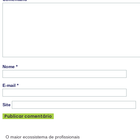
Nome
*
E-mail
*
Site
O maior ecossistema de profissionais