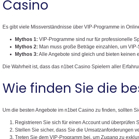
Casino
Es gibt viele Missverständnisse über VIP-Programme in Online
Mythos 1:
VIP-Programme sind nur für professionelle Sp
Mythos 2:
Man muss große Beträge einzahlen, um VIP-S
Mythos 3:
Alle Angebote sind gleich und bieten keinen ec
Die Wahrheit ist, dass das n1bet Casino Spielern aller Erfahrun
Wie finden Sie die b
Um die besten Angebote im n1bet Casino zu finden, sollten Si
Registrieren Sie sich für einen Account und überprüfen S
Stellen Sie sicher, dass Sie die Umsatzanforderungen ve
Treten Sie dem VIP-Programm bei, um Zugang zu exklu