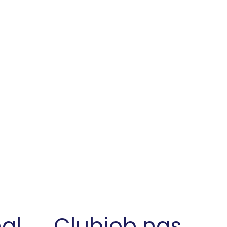
nal
Clubjob nas