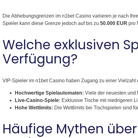
Die Abhebungsgrenzen im n1bet Casino variieren je nach Ihr
Spieler kann diese Grenze jedoch auf bis zu
50.000 EUR
pro 
Welche exklusiven Sp
Verfügung?
VIP-Spieler im n1bet Casino haben Zugang zu einer Vielzahl ex
Hochwertige Spielautomaten:
Viele der neuesten und b
Live-Casino-Spiele:
Exklusive Tische mit niedrigeren Li
Hohe Wettlimits:
Die Wettlimits bei Tischspielen sind fü
Häufige Mythen übe