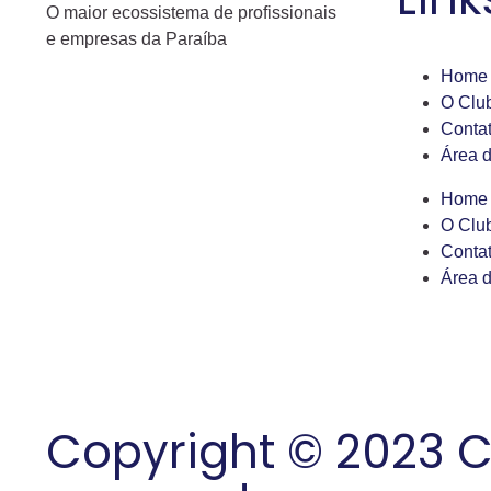
O maior ecossistema de profissionais
e empresas da Paraíba
Home
O Clu
Conta
Área 
Home
O Clu
Conta
Área 
Copyright © 2023 C