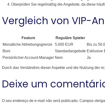
Überprüfen Sie regelmäßig die Angebote, da diese häufig
Vergleich von VIP-A
Feature
Reguläre Spieler
Monatliche Abhebungsgrenze
5.000 EUR
Bis zu 50
Boni
Standardangebote
Exklusive 
Persönlicher Account-Manager
Nein
Ja
Durch das Verständnis dieser Aspekte und die Nutzung der ric
Deixe um comentári
O seu endereço de e-mail não será publicado.
Campos obriga